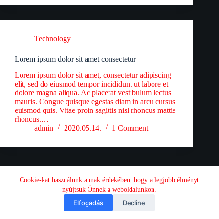
Technology
Lorem ipsum dolor sit amet consectetur
Lorem ipsum dolor sit amet, consectetur adipiscing
elit, sed do eiusmod tempor incididunt ut labore et
dolore magna aliqua. Ac placerat vestibulum lectus
mauris. Congue quisque egestas diam in arcu cursus
euismod quis. Vitae proin sagittis nisl rhoncus mattis
rhoncus.…
admin
2020.05.14.
1 Comment
Vareha Energie
Napelem
Klíma
Villanyszerelés
Cookie-kat használunk annak érdekében, hogy a legjobb élményt
Rólunk
Kapcsolat
nyújtsuk Önnek a weboldalunkon.
Elfogadás
Decline
Minden jog fenntartva © 2026 VarehaEnergie - készítette: Ati