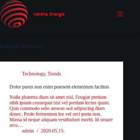
Skip
to
content
Vareha Energie
Kategória
Technology
Technology
,
Trends
Dolor purus non enim praesent elementum facilisis
Nulla pharetra diam sit amet nisl. Feugiat pretium
nibh ipsum consequat nisl vel pretium lectus quam.
Quis commodo odio aenean sed adipiscing diam
donec. Proin fermentum leo vel orci porta non.
Massa id neque aliquam vestibulum morbi. Id ornare
arcu…
admin
2020.05.15.