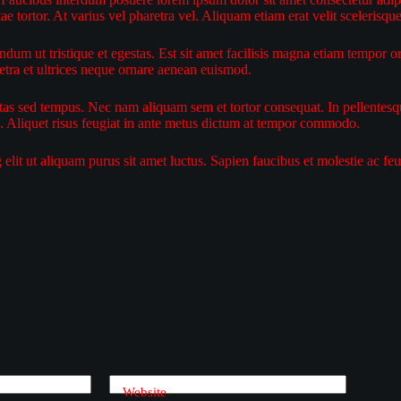
ae tortor. At varius vel pharetra vel. Aliquam etiam erat velit scelerisqu
endum ut tristique et egestas. Est sit amet facilisis magna etiam tempor
aretra et ultrices neque ornare aenean euismod.
 sed tempus. Nec nam aliquam sem et tortor consequat. In pellentesque 
. Aliquet risus feugiat in ante metus dictum at tempor commodo.
lit ut aliquam purus sit amet luctus. Sapien faucibus et molestie ac f
Website