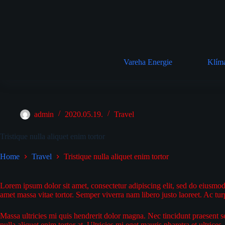
Skip
to
content
Vareha Energie
Klím
admin
2020.05.19.
Travel
Tristique nulla aliquet enim tortor
Home
Travel
Tristique nulla aliquet enim tortor
Lorem ipsum dolor sit amet, consectetur adipiscing elit, sed do eiusmod 
amet massa vitae tortor. Semper viverra nam libero justo laoreet. Ac tur
Massa ultricies mi quis hendrerit dolor magna. Nec tincidunt praesent s
nulla aliquet enim tortor at. Ultricies mi eget mauris pharetra et ultr