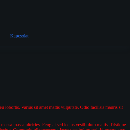
Kapcsolat
lobortis. Varius sit amet mattis vulputate. Odio facilisis mauris sit
massa massa ultricies. Feugiat sed lectus vestibulum mattis. Tristique
dipiscing. Commodo ullamcorper a lacus vestibulum sed. Id ornare arcu