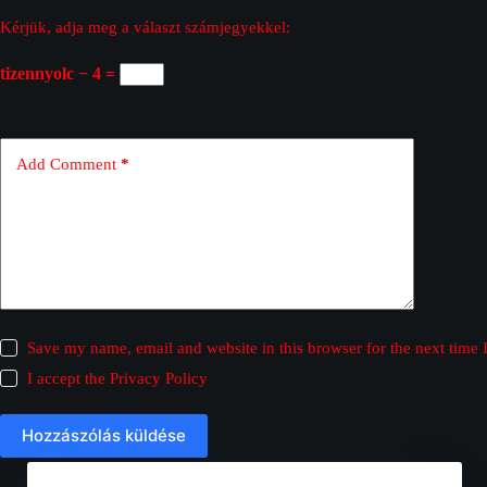
Kérjük, adja meg a választ számjegyekkel:
tizennyolc − 4 =
Add Comment
*
Save my name, email and website in this browser for the next time
I accept the
Privacy Policy
Hozzászólás küldése