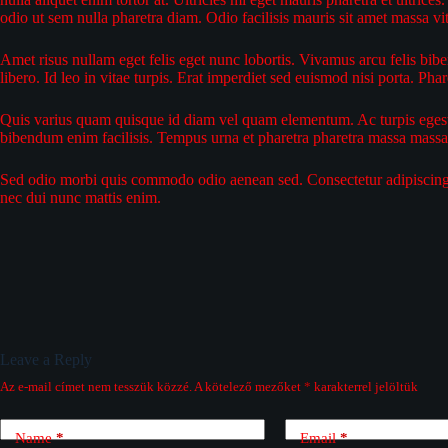
odio ut sem nulla pharetra diam. Odio facilisis mauris sit amet massa vit
Amet risus nullam eget felis eget nunc lobortis. Vivamus arcu felis bib
libero. Id leo in vitae turpis. Erat imperdiet sed euismod nisi porta. Ph
Quis varius quam quisque id diam vel quam elementum. Ac turpis egestas
bibendum enim facilisis. Tempus urna et pharetra pharetra massa massa
Sed odio morbi quis commodo odio aenean sed. Consectetur adipiscing e
nec dui nunc mattis enim.
Leave a Reply
Az e-mail címet nem tesszük közzé.
A kötelező mezőket
*
karakterrel jelöltük
Name
*
Email
*