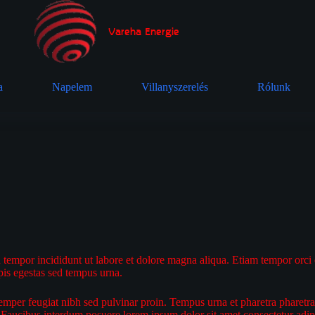
Vareha Energie
a
Napelem
Villanyszerelés
Rólunk
tempor incididunt ut labore et dolore magna aliqua. Etiam tempor orci eu 
pis egestas sed tempus urna.
emper feugiat nibh sed pulvinar proin. Tempus urna et pharetra pharetra 
ices. Faucibus interdum posuere lorem ipsum dolor sit amet consectetur a